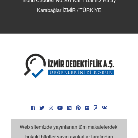
İnönü Caddesi No.201 Kat.1 Daire.3 Hatay
Karabağlar İZMİR / TÜRKİYE
Web sitemizde yayınlanan tüm makalelerdeki
hukuki bilgiler sayın avukatlar tarafından