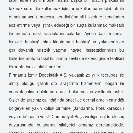
takmak sureti ile kullanmak için, araç kullanma nefsini tatmin
etmek amacı ile macera, kendini önemli hissetme, kendinden
söz ettirme veya iştirak edeceği bir suçta kullanmak maksadı
ile motorlu nakil vasıtalarını çalarlar. Ayrıca bazı insanlar
hırsızlık hastalığı olan kleptomani hastalığına yakalandıkları
için devamlı hırsızlık yapma ihtiyacı hissettiklerinden bu
hislerine motorlu taşıt kullanma zevki de eklendiğinde tehlikeli
birer oto hırsızı olabilmektedir.
Firmamız İzmir Dedektiflik A.Ş. yaklaşık 25 yıllık tecrübesi ile
almış olduğu çalıntı oto araştırma hizmetlerini başarı ile
vererek çalınan binlerce aracın bulunmasına vesile olmuştur.
Sizler de aracınız çalındığında öncelikle derhal aracın çalındığı
bölgeye en yakın kolluk birimine (Jandarma, Polis karakolu)
veya o bölgenin yetkili Cumhuriyet Başsavcılığına giderek suç
duyurusunda bulunarak şikâyetçi olmanız gerekmektedir.
Yetkililer tarafından gerekli araştırma, soruşturma ve