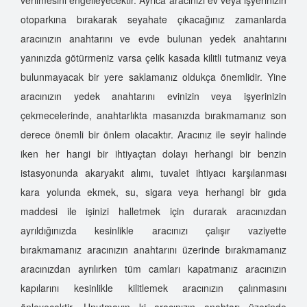
otoparkına bırakarak seyahate çıkacağınız zamanlarda
aracınızın anahtarını ve evde bulunan yedek anahtarını
yanınızda götürmeniz varsa çelik kasada kilitli tutmanız veya
bulunmayacak bir yere saklamanız oldukça önemlidir. Yine
aracınızın yedek anahtarını evinizin veya işyerinizin
çekmecelerinde, anahtarlıkta masanızda bırakmamanız son
derece önemli bir önlem olacaktır. Aracınız ile seyir halinde
iken her hangi bir ihtiyaçtan dolayı herhangi bir benzin
istasyonunda akaryakıt alımı, tuvalet ihtiyacı karşılanması
kara yolunda ekmek, su, sigara veya herhangi bir gıda
maddesi ile işinizi halletmek için durarak aracınızdan
ayrıldığınızda kesinlikle aracınızı çalışır vaziyette
bırakmamanız aracınızın anahtarını üzerinde bırakmamanız
aracınızdan ayrılırken tüm camları kapatmanız aracınızın
kapılarını kesinlikle kilitlemek aracınızın çalınmasını
önleyecektir. Unutmayın ki aracınızın anahtarı üzerinde