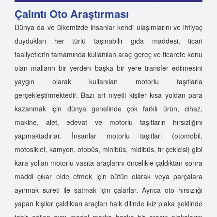
Çalıntı Oto Araştırması
Dünya da ve ülkemizde insanlar kendi ulaşımlarını ve ihtiyaç
duydukları her türlü taşınabilir gıda maddesi, ticari
faaliyetlerin tamamında kullanılan araç gereç ve ticarete konu
olan malların bir yerden başka bir yere transfer edilmesini
yaygın olarak kullanılan motorlu taşıtlarla
gerçekleştirmektedir. Bazı art niyetli kişiler kısa yoldan para
kazanmak için dünya genelinde çok farklı ürün, cihaz,
makine, alet, edevat ve motorlu taşıtların hırsızlığını
yapmaktadırlar. İnsanlar motorlu taşıtları (otomobil,
motosiklet, kamyon, otobüs, minibüs, midibüs, tır çekicisi) gibi
kara yolları motorlu vasıta araçlarını öncelikle çaldıktan sonra
maddi çıkar elde etmek için bütün olarak veya parçalara
ayırmak sureti ile satmak için çalarlar. Ayrıca oto hırsızlığı
yapan kişiler çaldıkları araçları halk dilinde ikiz plaka şeklinde
tabir edilen aynı model marka başka bir aracın plakalarını