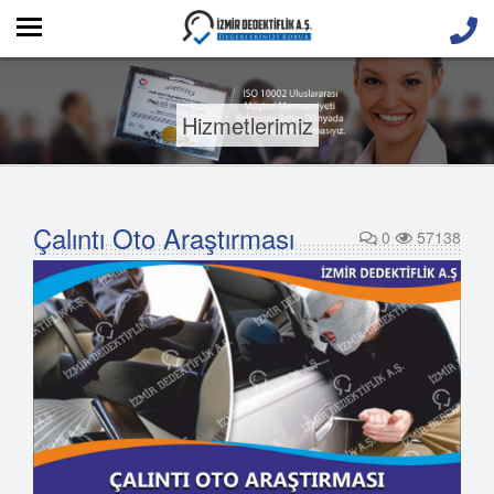
Hizmetlerimiz
Çalıntı Oto Araştırması
0
57138