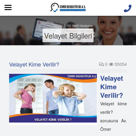
Velayet Bilgileri
Velayet Kime Verilir?
0
55054
Velayet
Kime
Verilir?
Velayet kime
verilir?
sorusuna Av.
Ömer