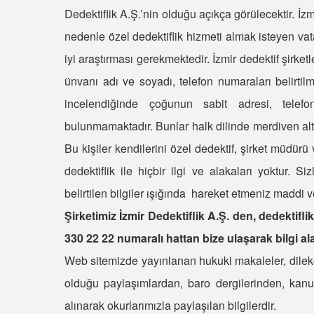
Dedektiflik A.Ş.’nin olduğu açıkça görülecektir. İzm
nedenle özel dedektiflik hizmeti almak isteyen vata
iyi araştırması gerekmektedir. İzmir dedektif şirketle
ünvanı adı ve soyadı, telefon numaraları belirtilm
incelendiğinde çoğunun sabit adresi, telef
bulunmamaktadır. Bunlar halk dilinde merdiven altı i
Bu kişiler kendilerini özel dedektif, şirket müdürü 
dedektiflik ile hiçbir ilgi ve alakaları yoktur. S
belirtilen bilgiler ışığında hareket etmeniz madd
Şirketimiz İzmir Dedektiflik A.Ş. den, dedektifl
330 22 22 numaralı hattan bize ulaşarak bilgi alab
Web sitemizde yayınlanan hukuki makaleler, dilekçe
olduğu paylaşımlardan, baro dergilerinden, kan
alınarak okurlarımızla paylaşılan bilgilerdir.