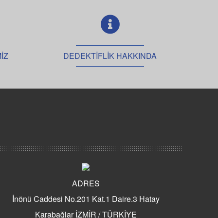
edektiflik Ve Bilal Kartal
edektif Nasıl Olunur?
edektif Nasıl Tutulur?
edektif Tutanların Hikayeleri
İZ
DEDEKTİFLİK HAKKINDA
edektif Tutanların Yorumları
edektif Tuttunuz Mu?
ş Takibi Yaptıranlar
anisa Özel Dedektiflik
zel Dedektif Olma Şartları
zel Dedektifler Nasıl Tutulur?
edektif Fiyatları
edektif Günlük Ücret
edektif Kaça Tutulur?
ADRES
zmir Dedektiflik Fiyatları
İnönü Caddesi No.201 Kat.1 Daire.3 Hatay
edektiflik Ücretleri Forum
Karabağlar İZMİR / TÜRKİYE
edektif Tarifesi