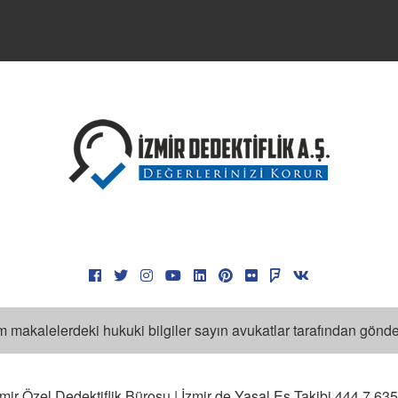
D
D
D
E
İ
İ
İ
T
Ö
D
O
İ
makalelerdeki hukuki bilgiler sayın avukatlar tarafından gönderil
İ
D
İ
mir Özel Dedektiflik Bürosu | İzmir de Yasal Eş Takibi 444 7 635