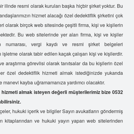
S
ir ilinde resmi olarak kurulan başka hiçbir şirket yoktur. Bu
Ö
ndaşlarımızın hizmet alacağı özel dedektiflik şirketini çok
S
ri olarak birçok web sitesinde çeşitli firma, kişi ve kişilerin
T
ektedir. Bu web sitelerinde yer alan firma, kişi ve kişiler
K
on numarası, vergi kaydı ve resmi şirket belgeleri
Ö
şletme olarak tabir edilen kaçak çalışan kişi ve kişilerdir.
Ö
ve araştırma görevlisi olarak tanıtsalar da bu kişilerin özel
Ö
Ö
izler özel dedektiflik hizmeti almak istediğinizde yukarıda
A
i ve manevi kayba uğramamanıza yardımcı olacaktır.
K
ik hizmeti almak isteyen değerli müşterilerimiz bize 0532
E
ilirsiniz.
İ
ler, hukuki içerik ve bilgiler Sayın avukatların göndermiş
D
un kitaplarından ve hukuki yayın yapan web sitelerinden
D
E