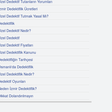
zel Dedektif Tutanların Yorumları
zmir Dedektiflik Ücretleri
zel Dedektif Tutmak Yasal Mı?
edektiflik
zel Dedektif Nedir?
zel Dedektif
zel Dedektif Fiyatları
zel Dedektiflik Kanunu
edektifliğin Tarihçesi
smanlı'da Dedektiflik
zel Dedektiflik Nedir?
edektif Oyunları
eden İzmir Dedektiflik?
ikkat Dolandırılmayın
zel Dedektif Nasıl Olunur?
ünyada Özel Dedektiflik