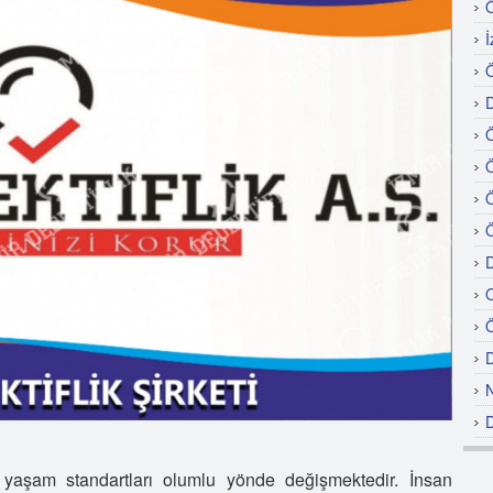
Ö
İ
Ö
D
Ö
Ö
Ö
Ö
D
O
Ö
D
N
D
Ö
n yaşam standartları olumlu yönde değişmektedir. İnsan
D