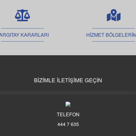
D
D
D
D
ARGITAY KARARLARI
HİZMET BÖLGELERİM
D
D
E
M
Ö
BİZİMLE İLETİŞİME GEÇİN
Ö
D
D
D
TELEFON
İ
444 7 635
D
D