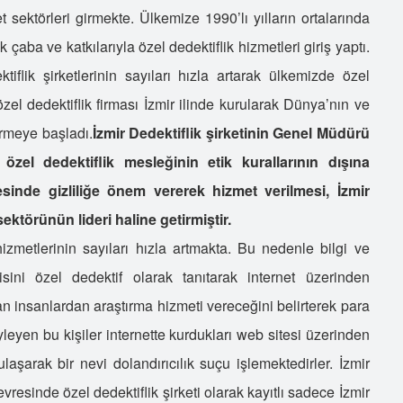
sektörleri girmekte. Ülkemize 1990’lı yılların ortalarında
Ö
 çaba ve katkılarıyla özel dedektiflik hizmetleri giriş yaptı.
Ö
İ
tiflik şirketlerinin sayıları hızla artarak ülkemizde özel
Ö
özel dedektiflik firması İzmir ilinde kurularak Dünya’nın ve
İ
ermeye başladı.
İzmir Dedektiflik şirketinin Genel Müdürü
İ
, özel dedektiflik mesleğinin etik kurallarının dışına
D
inde gizliliğe önem vererek hizmet verilmesi, İzmir
İ
sektörünün lideri haline getirmiştir.
D
hizmetlerinin sayıları hızla artmakta. Bu nedenle bilgi ve
Ö
ini özel dedektif olarak tanıtarak internet üzerinden
Ö
şan insanlardan araştırma hizmeti vereceğini belirterek para
İ
K
söyleyen bu kişiler internette kurdukları web sitesi üzerinden
Ö
laşarak bir nevi dolandırıcılık suçu işlemektedirler. İzmir
Ö
evresinde özel dedektiflik şirketi olarak kayıtlı sadece İzmir