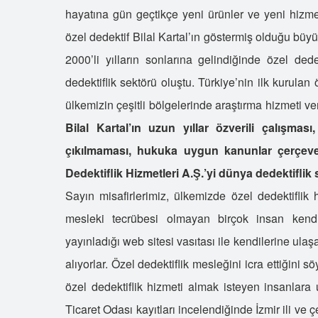
hayatına gün geçtikçe yeni ürünler ve yeni hizmet 
özel dedektif Bilal Kartal’ın göstermiş olduğu büyük
2000’li yılların sonlarına gelindiğinde özel dedek
dedektiflik sektörü oluştu. Türkiye’nin ilk kurulan 
ülkemizin çeşitli bölgelerinde araştırma hizmeti v
Bilal Kartal’ın uzun yıllar özverili çalışması
çıkılmaması, hukuka uygun kanunlar çerçeves
Dedektiflik Hizmetleri A.Ş.’yi dünya dedektiflik 
Sayın misafirlerimiz, ülkemizde özel dedektiflik 
mesleki tecrübesi olmayan birçok insan kendis
yayınladığı web sitesi vasıtası ile kendilerine ula
alıyorlar. Özel dedektiflik mesleğini icra ettiğini 
özel dedektiflik hizmeti almak isteyen insanlara u
Ticaret Odası kayıtları incelendiğinde İzmir ili ve ç