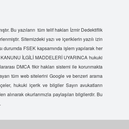
ünya Dedektiflik
z Dedektiflik
vrupa Dedektiflik
tır. Bu yazıların tüm telif hakları İzmir Dedektiflik
ürkiye'nin En Hızlı Dedektiflik Firması
enmiştir. Sitemizdeki yazı ve içeriklerin yazılı izin
zman Dedektifler
ması durumda FSEK kapsamında işlem yapılarak her
tar Dedektiflik
EZA KANUNU İLGİLİ MADDELERİ UYARINCA hukuki
lass Dedektiflik
yi Dedektif Nasıl Anlaşılır?
slararası DMCA fikir hakları sistemi ile korunmakta
ürkiye'de Özel Dedektifliğin Tarihi
layan tüm web sitelerini Google ve benzeri arama
üper Dedektif Bilal KARTAL
eler, hukuki içerik ve bilgiler Sayın avukatların
edektif Büroları Ne İş Yapar?
 alınarak okurlarımızla paylaşılan bilgilerdir. Bu
herlock Holmes Dedektiflik
.
aliteli Dedektif
ldatma Dedektifi
ürkiye'nin İlk Özel Dedektiflik Firması