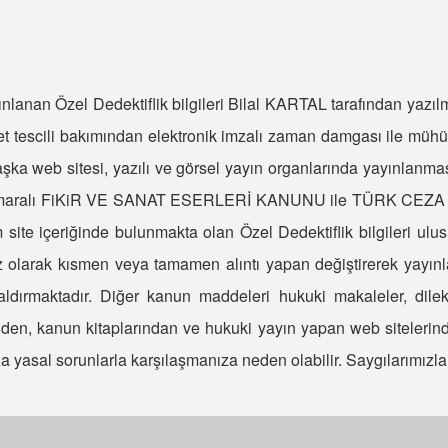
D
İ
A
nlanan Özel Dedektiflik bilgileri Bilal KARTAL tarafından yazılmış
T
yet tescili bakımından elektronik imzalı zaman damgası ile mühürl
U
şka web sitesi, yazılı ve görsel yayın organlarında yayınlan
S
nun numaralı FiKiR VE SANAT ESERLERİ KANUNU ile TÜRK C
C
İ
m site içeriğinde bulunmakta olan Özel Dedektiflik bilgileri ulu
T
iz olarak kısmen veya tamamen alıntı yapan değiştirerek yayın
S
kaldırmaktadır. Diğer kanun maddeleri hukuki makaleler, dilekç
D
en, kanun kitaplarından ve hukuki yayın yapan web sitelerinden
S
da yasal sorunlarla karşılaşmanıza neden olabilir. Saygılarımızla
K
A
T